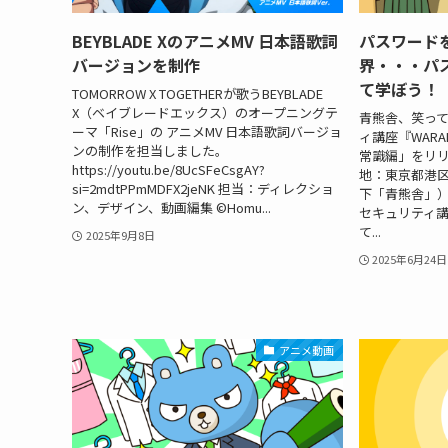
BEYBLADE XのアニメMV 日本語歌詞
パスワード
バージョンを制作
界・・・パ
て学ぼう！
TOMORROW X TOGETHERが歌うBEYBLADE
X（ベイブレードエックス）のオープニングテ
青熊舎、笑っ
ーマ「Rise」の アニメMV 日本語歌詞バージョ
ィ講座『WAR
ンの制作を担当しました。
常識編」をリリ
https://youtu.be/8UcSFeCsgAY?
地：東京都港
si=2mdtPPmMDFX2jeNK 担当：ディレクショ
下「青熊舎」
ン、デザイン、動画編集 ©Homu...
セキュリティ講
て...
2025年9月8日
2025年6月24日
アニメ動画