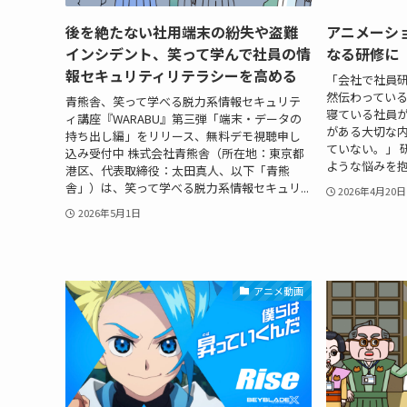
後を絶たない社用端末の紛失や盗難
アニメーシ
インシデント、笑って学んで社員の情
なる研修に
報セキュリティリテラシーを高める
「会社で社員
然伝わってい
青熊舎、笑って学べる脱力系情報セキュリテ
寝ている社員
ィ講座『WARABU』第三弾「端末・データの
がある大切な
持ち出し編」をリリース、無料デモ視聴申し
ていない。」 
込み受付中 株式会社青熊舎（所在地：東京都
ような悩みを抱
港区、代表取締役：太田真人、以下「青熊
舎」）は、笑って学べる脱力系情報セキュリ...
2026年4月20日
2026年5月1日
アニメ動画