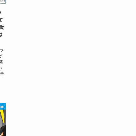
い
て
動
は
フ
が
笑
つ
熊舎
動画