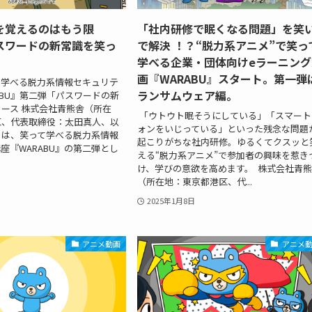
を覚えるのはもう限
「社内研修で眠くなる問題」を笑
スワードの新常識を笑っ
で解決 ！？“脱力系アニメ”で笑っ
学べる企業・団体向けeラーニング
画『WARABU』スタート。第一弾
て学べる脱力系情報セキュリテ
ランサムウェア編。
ABU』第二弾「パスワードの新
ース 株式会社青熊舎（所在
「ウトウト眠そうにしている」「スマート
区、代表取締役：太田真人、以
ォンをいじっている」といった残念な問題
）は、笑って学べる脱力系情報
起こりがちな社内研修。ゆるくてクスッと
座『WARABU』の第二弾とし
える“脱力系アニメ”で参加者の興味を惹き
け、学びの意欲を高めます。 株式会社青
（所在地：東京都港区、代...
2025年1月8日
アニメ動画
アニメ