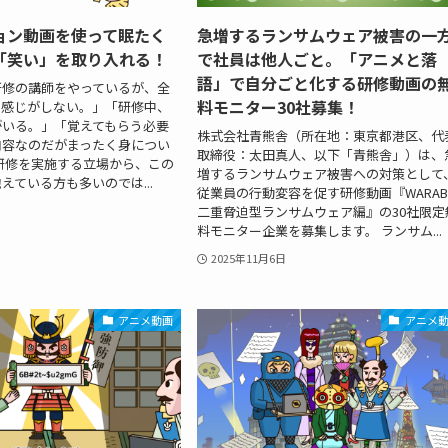
ョン動画を使って眠たく
急増するランサムウェア被害の一
「笑い」を取り入れる！
で社員は他人ごと。「アニメと落
語」で自分ごと化する研修動画の
研修の講師をやっているが、全
料モニター30社募集！
る感じがしない。」「研修中、
がいる。」「覚えてもらう必要
株式会社青熊舎（所在地：東京都港区、代
内容なのだがまったく身につい
取締役：太田真人、以下「青熊舎」）は、
研修を実施する立場から、この
増するランサムウェア被害への対策として
えている方も多いのでは...
従業員の行動変容を促す研修動画『WARAB
二重脅迫型ランサムウェア編』の30社限定
料モニター企業を募集します。 ランサム...
2025年11月6日
アニメ動画
アニメ