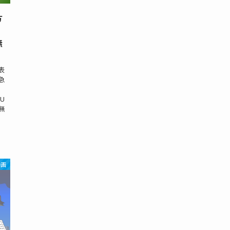
方
無
表
急
、
U
無
動画