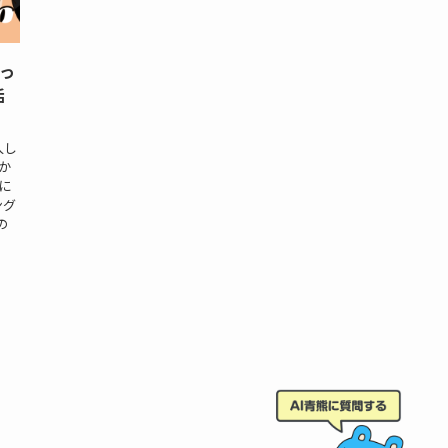
っ
活
入し
か
に
ング
の