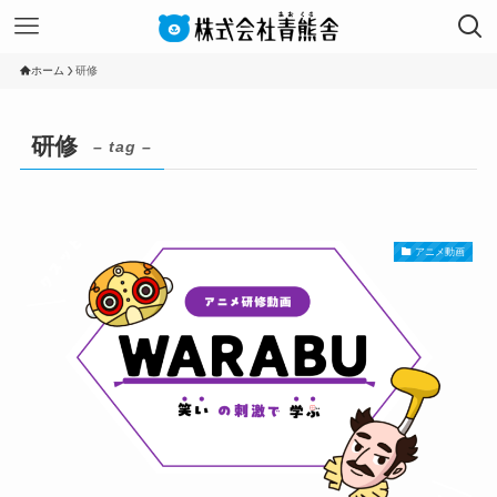
ホーム
研修
研修
– tag –
アニメ動画